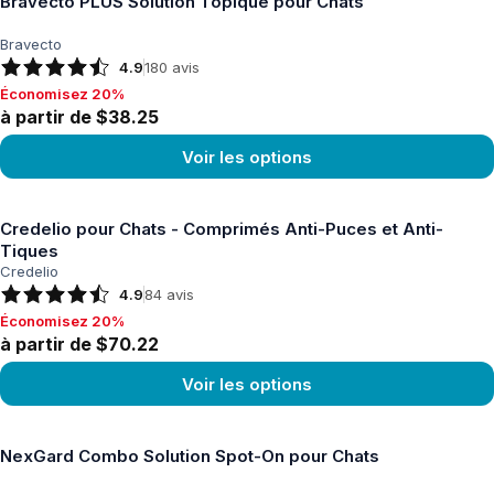
Bravecto PLUS Solution Topique pour Chats
Bravecto
4.9
180
avis
Économisez 20%
Économisez 20%, à partir de $38.25
à partir de $38.25
Voir les options
Voir le produit
Credelio pour Chats - Comprimés Anti-Puces et Anti-
Tiques
Credelio
4.9
84
avis
Économisez 20%
Économisez 20%, à partir de $70.22
à partir de $70.22
Voir les options
Voir le produit
NexGard Combo Solution Spot-On pour Chats