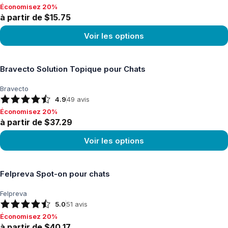
Économisez 20%
Économisez 20%, à partir de $15.75
à partir de $15.75
Voir les options
Voir le produit
Bravecto Solution Topique pour Chats
Bravecto
4.9
49
avis
Économisez 20%
Économisez 20%, à partir de $37.29
à partir de $37.29
Voir les options
Voir le produit
Felpreva Spot-on pour chats
Felpreva
5.0
51
avis
Économisez 20%
Économisez 20%, à partir de $40.17
à partir de $40.17