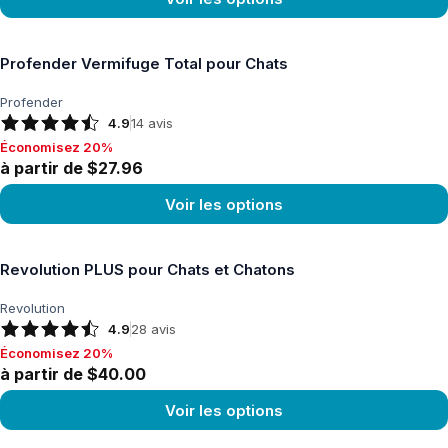
Voir le produit
Profender Vermifuge Total pour Chats
Profender
4.9
14
avis
Économisez 20%
Économisez 20%, à partir de $27.96
à partir de $27.96
Voir les options
Voir le produit
Revolution PLUS pour Chats et Chatons
Revolution
4.9
28
avis
Économisez 20%
Économisez 20%, à partir de $40.00
à partir de $40.00
Voir les options
Voir le produit