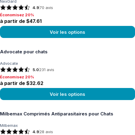
NexGard
4.9
70
avis
Économisez 20%
Économisez 20%, à partir de $47.61
à partir de $47.61
Voir les options
Voir le produit
Advocate pour chats
Advocate
5.0
231
avis
Économisez 20%
Économisez 20%, à partir de $32.62
à partir de $32.62
Voir les options
Voir le produit
Milbemax Comprimés Antiparasitaires pour Chats
Milbemax
4.9
28
avis