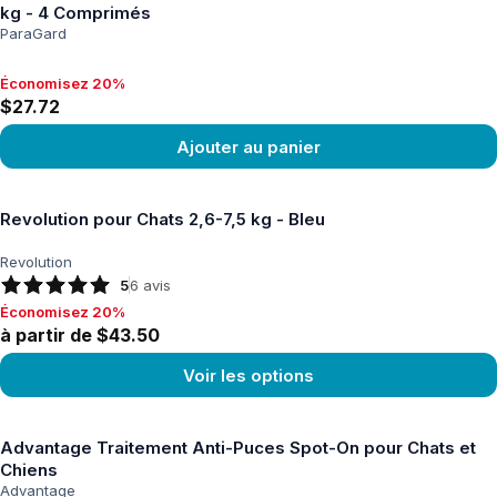
kg - 4 Comprimés
ParaGard
Économisez 20%
Économisez 20%, $27.72
$27.72
Ajouter au panier
Voir le produit
Revolution pour Chats 2,6-7,5 kg - Bleu
Revolution
5
6
avis
Économisez 20%
Économisez 20%, à partir de $43.50
à partir de $43.50
Voir les options
Voir le produit
Advantage Traitement Anti-Puces Spot-On pour Chats et
Chiens
Advantage