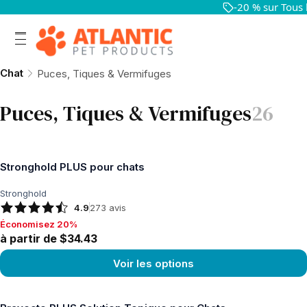
-20 % sur Tous
Chat
Puces, Tiques & Vermifuges
Puces, Tiques & Vermifuges
26
Stronghold PLUS pour chats
Stronghold
4.9
273
avis
Économisez 20%
Économisez 20%, à partir de $34.43
à partir de $34.43
Voir les options
Voir le produit