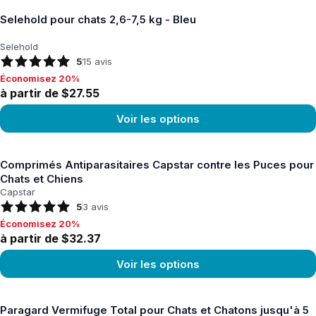
Selehold pour chats 2,6-7,5 kg - Bleu
Selehold
5
15
avis
Économisez 20%
Économisez 20%, à partir de $27.55
à partir de $27.55
Voir les options
Voir le produit
Comprimés Antiparasitaires Capstar contre les Puces pour
Chats et Chiens
Capstar
5
3
avis
Économisez 20%
Économisez 20%, à partir de $32.37
à partir de $32.37
Voir les options
Voir le produit
Paragard Vermifuge Total pour Chats et Chatons jusqu'à 5