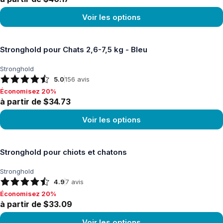
Voir les options
Voir le produit
Stronghold pour Chats 2,6-7,5 kg - Bleu
Stronghold
5.0
156
avis
Économisez 20%
Économisez 20%, à partir de $34.73
à partir de $34.73
Voir les options
Voir le produit
Stronghold pour chiots et chatons
Stronghold
4.9
7
avis
Économisez 20%
Économisez 20%, à partir de $33.09
à partir de $33.09
Voir les options