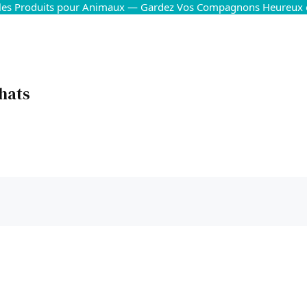
 les Produits pour Animaux — Gardez Vos Compagnons Heureux 
hats