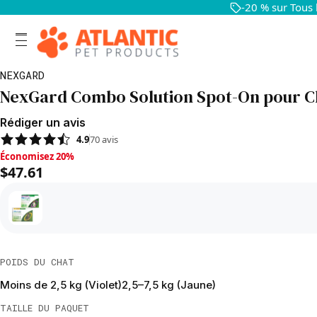
-20 % sur Tous
NEXGARD
NexGard Combo Solution Spot-On pour C
Rédiger un avis
4.9
70
avis
Économisez 20%, $47.61
Économisez 20%
$47.61
POIDS DU CHAT
Moins de 2,5 kg (Violet)
2,5–7,5 kg (Jaune)
TAILLE DU PAQUET