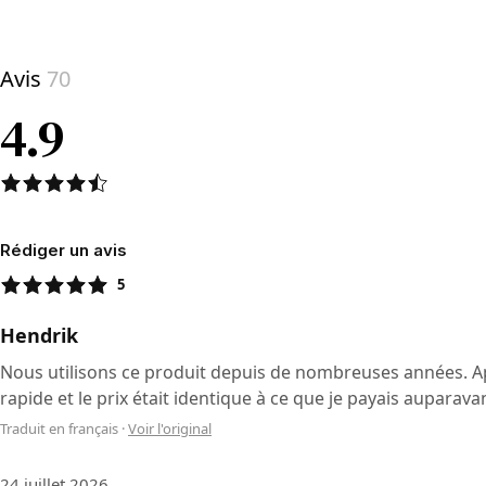
View product
Avis
70
4.9
Rédiger un avis
5
Hendrik
Nous utilisons ce produit depuis de nombreuses années. Après 
rapide et le prix était identique à ce que je payais auparavant
Traduit en français
·
Voir l'original
24 juillet 2026