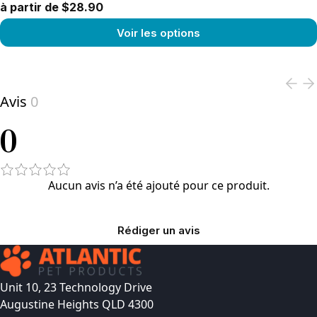
à partir de $28.90
Voir les options
View product
Avis
0
0
Aucun avis n’a été ajouté pour ce produit.
Rédiger un avis
Unit 10, 23 Technology Drive
Augustine Heights QLD 4300