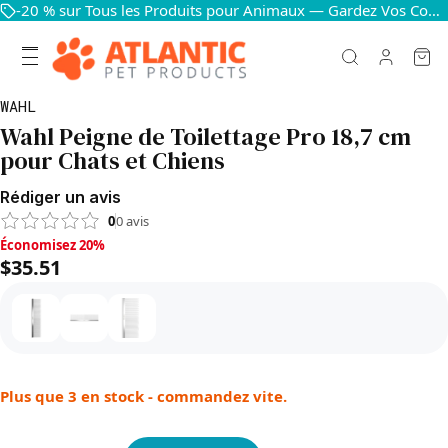
-20 % sur Tous les Produits pour Animaux — Gardez Vos Compagnons Heureux et en Bonne Santé
WAHL
Wahl Peigne de Toilettage Pro 18,7 cm
pour Chats et Chiens
Rédiger un avis
0
0
avis
Économisez 20%, $35.51
Économisez 20%
$35.51
Plus que 3 en stock - commandez vite.