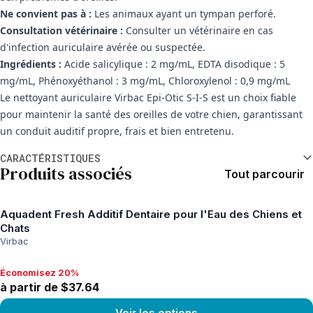
Ne convient pas à :
Les animaux ayant un tympan perforé.
Consultation vétérinaire :
Consulter un vétérinaire en cas
d'infection auriculaire avérée ou suspectée.
Ingrédients :
Acide salicylique : 2 mg/mL, EDTA disodique : 5
mg/mL, Phénoxyéthanol : 3 mg/mL, Chloroxylenol : 0,9 mg/mL
Le nettoyant auriculaire Virbac Epi-Otic S-I-S est un choix fiable
pour maintenir la santé des oreilles de votre chien, garantissant
un conduit auditif propre, frais et bien entretenu.
Informations supplémentaires
CARACTÉRISTIQUES
Produits associés
Tout parcourir
Aquadent Fresh Additif Dentaire pour l'Eau des Chiens et
Chats
Virbac
Économisez 20%
Économisez 20%, à partir de $37.64
à partir de $37.64
Voir les options