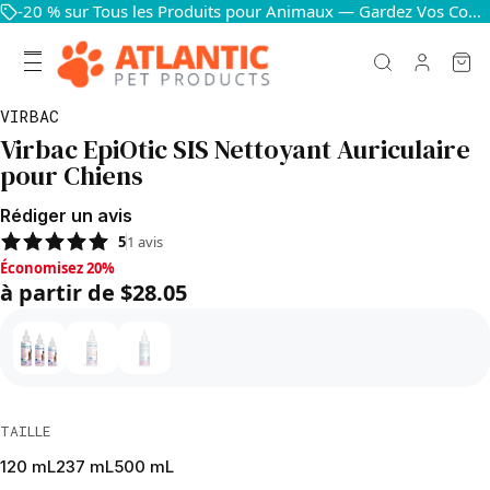
-20 % sur Tous les Produits pour Animaux — Gardez Vos Compagnons Heureux et en Bonne Santé
VIRBAC
Virbac EpiOtic SIS Nettoyant Auriculaire
pour Chiens
Rédiger un avis
5
1
avis
Économisez 20%, à partir de $28.05
Économisez 20%
à partir de $28.05
TAILLE
120 mL
237 mL
500 mL