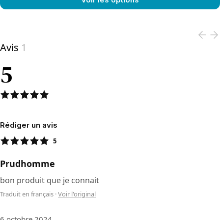
View product
Avis
1
5
Rédiger un avis
5
Prudhomme
bon produit que je connait
Traduit en français
·
Voir l'original
6 octobre 2024