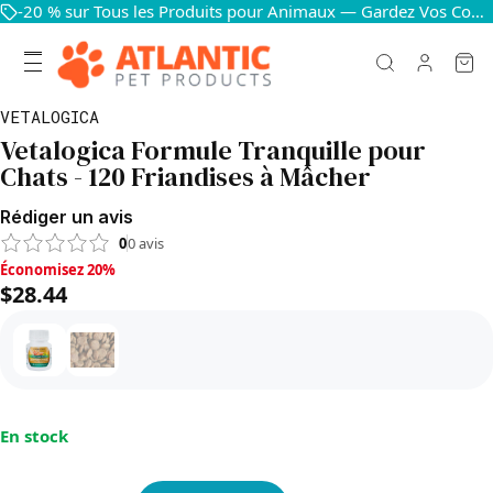
-20 % sur Tous les Produits pour Animaux — Gardez Vos Compagnons Heureux et en Bonne Santé
VETALOGICA
Vetalogica Formule Tranquille pour
Chats - 120 Friandises à Mâcher
Rédiger un avis
0
0
avis
Économisez 20%, $28.44
Économisez 20%
$28.44
En stock