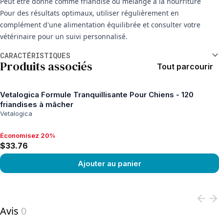
Peut être donné comme friandise ou mélangé à la nourriture
Pour des résultats optimaux, utiliser régulièrement en
complément d'une alimentation équilibrée et consulter votre
vétérinaire pour un suivi personnalisé.
Informations supplémentaires
CARACTÉRISTIQUES
Produits associés
Tout parcourir
Vetalogica Formule Tranquillisante Pour Chiens - 120
friandises à mâcher
Vetalogica
Économisez 20%
Économisez 20%, $33.76
$33.76
Ajouter au panier
View product
Avis
0