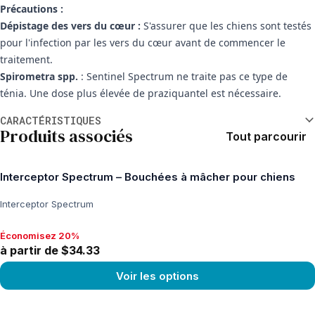
Précautions :
Dépistage des vers du cœur :
S'assurer que les chiens sont testés
pour l'infection par les vers du cœur avant de commencer le
traitement.
Spirometra spp.
: Sentinel Spectrum ne traite pas ce type de
ténia. Une dose plus élevée de praziquantel est nécessaire.
Informations supplémentaires
CARACTÉRISTIQUES
Produits associés
Tout parcourir
Interceptor Spectrum – Bouchées à mâcher pour chiens
Interceptor Spectrum
Économisez 20%
Économisez 20%, à partir de $34.33
à partir de $34.33
Voir les options
View product