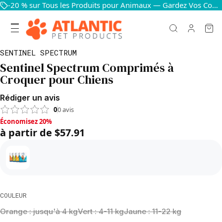
-20 % sur Tous les Produits pour Animaux — Gardez Vos Compagnons Heureux et en Bonne Santé
SENTINEL SPECTRUM
Sentinel Spectrum Comprimés à
Croquer pour Chiens
Rédiger un avis
0
0
avis
Économisez 20%, à partir de $57.91
Économisez 20%
à partir de $57.91
COULEUR
Orange : jusqu'à 4 kg
Vert : 4-11 kg
Jaune : 11-22 kg