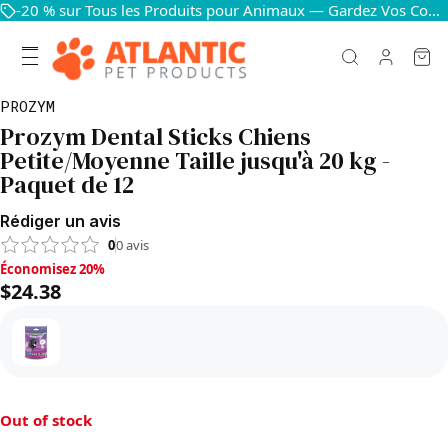
-20 % sur Tous les Produits pour Animaux — Gardez Vos Compagnons Heureux et en Bonne Santé
PROZYM
Prozym Dental Sticks Chiens
Petite/Moyenne Taille jusqu'à 20 kg -
Paquet de 12
Rédiger un avis
0
0
avis
Économisez 20%, $24.38
Économisez 20%
$24.38
Out of stock