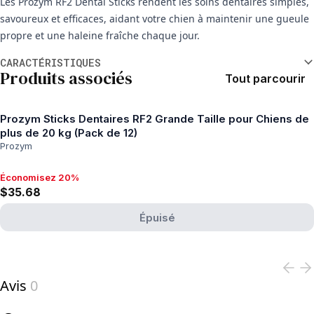
Les Prozym RF2 Dental Sticks rendent les soins dentaires simples,
savoureux et efficaces, aidant votre chien à maintenir une gueule
propre et une haleine fraîche chaque jour.
Informations supplémentaires
CARACTÉRISTIQUES
Produits associés
Tout parcourir
Prozym Sticks Dentaires RF2 Grande Taille pour Chiens de
plus de 20 kg (Pack de 12)
Prozym
Économisez 20%
Économisez 20%, $35.68
$35.68
Épuisé
View product
Avis
0