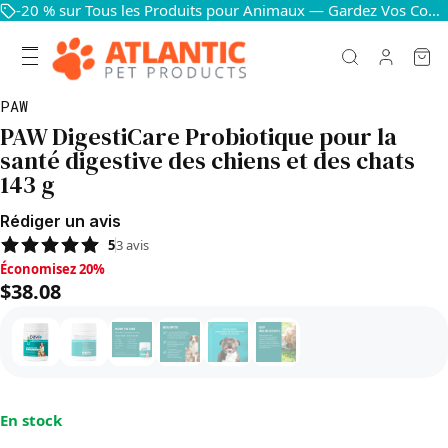
-20 % sur Tous les Produits pour Animaux — Gardez Vos Compagnons Heureux et en Bonne Santé
PAW
PAW DigestiCare Probiotique pour la
santé digestive des chiens et des chats
143 g
Rédiger un avis
5
3
avis
Économisez 20%, $38.08
Économisez 20%
$38.08
En stock