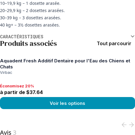
10–19,9 kg – 1 dosette arasée.
20–29,9 kg – 2 dosettes arasées.
30–39 kg – 3 dosettes arasées.
40 kg+ – 3½ dosettes arasées.
Informations supplémentaires
CARACTÉRISTIQUES
Produits associés
Tout parcourir
Aquadent Fresh Additif Dentaire pour l'Eau des Chiens et
Chats
Virbac
Économisez 20%
Économisez 20%, à partir de $37.64
à partir de $37.64
Voir les options
View product
Avis
3