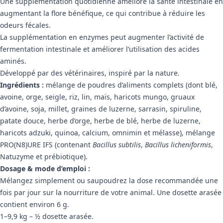
Une supplémentation quotidienne améliore la santé intestinale en
augmentant la flore bénéfique, ce qui contribue à réduire les
odeurs fécales.
La supplémentation en enzymes peut augmenter l’activité de
fermentation intestinale et améliorer l’utilisation des acides
aminés.
Développé par des vétérinaires, inspiré par la nature.
Ingrédients :
mélange de poudres d’aliments complets (dont blé,
avoine, orge, seigle, riz, lin, maïs, haricots mungo, gruaux
d’avoine, soja, millet, graines de luzerne, sarrasin, spiruline,
patate douce, herbe d’orge, herbe de blé, herbe de luzerne,
haricots adzuki, quinoa, calcium, omnimin et mélasse), mélange
PRO(N8)URE IFS (contenant
Bacillus subtilis
,
Bacillus licheniformis
,
Natuzyme et prébiotique).
Dosage & mode d’emploi :
Mélangez simplement ou saupoudrez la dose recommandée une
fois par jour sur la nourriture de votre animal. Une dosette arasée
contient environ 6 g.
1–9,9 kg – ½ dosette arasée.