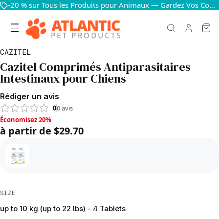
-20 % sur Tous les Produits pour Animaux — Gardez Vos Compagnons Heureux et en Bonne Santé
CAZITEL
Cazitel Comprimés Antiparasitaires
Intestinaux pour Chiens
Rédiger un avis
0
0
avis
Économisez 20%, à partir de $29.70
Économisez 20%
à partir de $29.70
SIZE
up to 10 kg (up to 22 lbs) - 4 Tablets