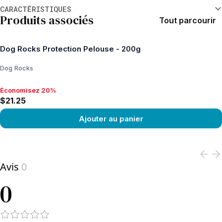
Informations supplémentaires
CARACTÉRISTIQUES
Produits associés
Tout parcourir
Dog Rocks Protection Pelouse - 200g
Dog Rocks
Économisez 20%
Économisez 20%, $21.25
$21.25
Ajouter au panier
View product
Avis
0
0