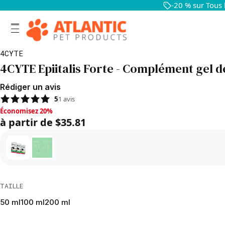
-20 % sur Tous
4CYTE
4CYTE Epiitalis Forte - Complément gel de
Rédiger un avis
5
1
avis
Économisez 20%, à partir de $35.81
Économisez 20%
à partir de $35.81
TAILLE
50 ml
100 ml
200 ml