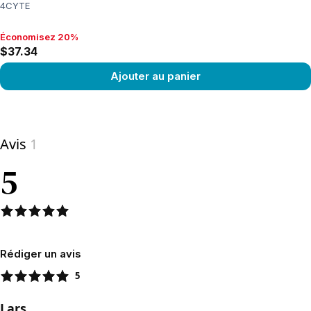
4CYTE
Économisez 20%
Économisez 20%, $37.34
$37.34
Ajouter au panier
View product
Avis
1
5
Rédiger un avis
5
Lars