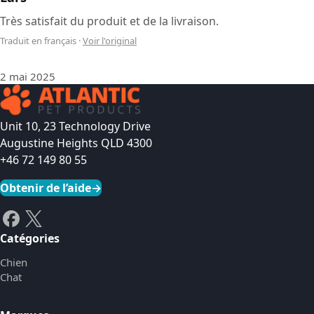
Très satisfait du produit et de la livraison.
Traduit en français
·
Voir l'original
2 mai 2025
Unit 10, 23 Technology Drive
Augustine Heights QLD 4300
+46 72 149 80 55
Obtenir de l’aide
→
Catégories
Chien
Chat