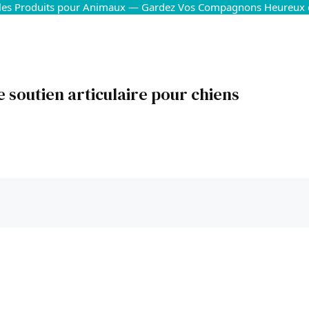
 les Produits pour Animaux — Gardez Vos Compagnons Heureux 
 soutien articulaire pour chiens