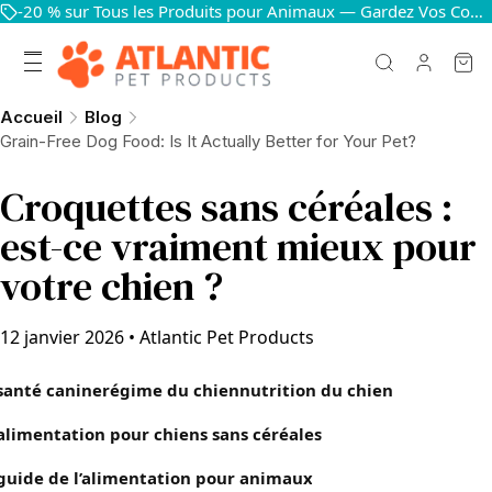
-20 % sur Tous les Produits pour Animaux — Gardez Vos Compagnons Heureux et en Bonne Santé
Accueil
Blog
Grain-Free Dog Food: Is It Actually Better for Your Pet?
Croquettes sans céréales :
est-ce vraiment mieux pour
votre chien ?
12 janvier 2026
•
Atlantic Pet Products
santé canine
régime du chien
nutrition du chien
alimentation pour chiens sans céréales
guide de l’alimentation pour animaux