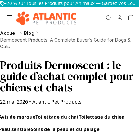
-20 % sur Tous les Produits pour Animaux — Gardez Vos Compagnons Heureux et en Bonne Santé
Accueil
Blog
Dermoscent Products: A Complete Buyer’s Guide for Dogs &
Cats
Produits Dermoscent : le
guide d’achat complet pour
chiens et chats
22 mai 2026
•
Atlantic Pet Products
Avis de marque
Toilettage du chat
Toilettage du chien
Peau sensible
Soins de la peau et du pelage