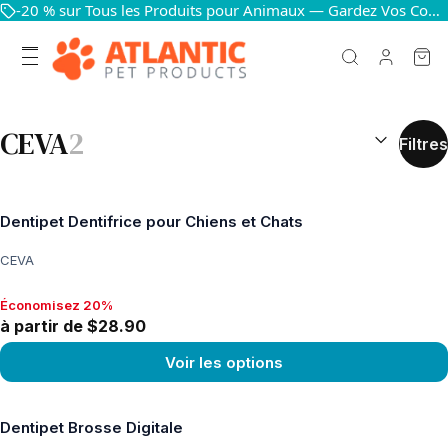
-20 % sur Tous les Produits pour Animaux — Gardez Vos Compagnons Heureux et en Bonne Santé
RÉSULTATS D
CEVA
2
Filtres
Dentipet Dentifrice pour Chiens et Chats
CEVA
Économisez 20%
Économisez 20%, à partir de $28.90
à partir de $28.90
Voir les options
Voir le produit
Dentipet Brosse Digitale