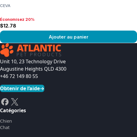
CEVA
Économisez 20%
Économisez 20%, $12.78
$12.78
Ajouter au panier
Voir le produit
Unit 10, 23 Technology Drive
Augustine Heights QLD 4300
+46 72 149 80 55
Obtenir de l’aide
→
Catégories
Chien
Chat