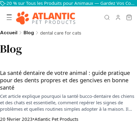
-20 % sur Tous les Produits pour Animaux — Gardez Vos Compagnons Heureux et en Bonne Santé
Accueil
Blog
dental care for cats
Blog
La santé dentaire de votre animal : guide pratique
pour des dents propres et des gencives en bonne
santé
Cet article explique pourquoi la santé bucco-dentaire des chiens
et des chats est essentielle, comment repérer les signes de
problèmes et quelles routines simples adopter à la maison. Il
détaille le brossage, les compléments utiles et l’importance des
20 février 2023
Atlantic Pet Products
contrôles vétérinaires pour préserver la santé générale de votre
animal.